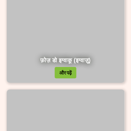
फ़ोज़ डो इग्वाकू (इग्वाज़ू)
और पढ़ें