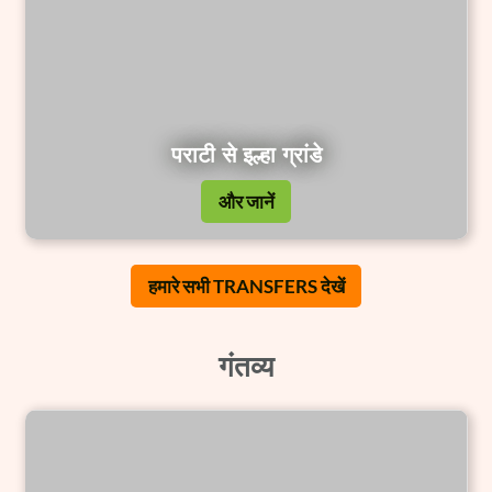
पराटी से इल्हा ग्रांडे
और जानें
हमारे सभी TRANSFERS देखें
गंतव्य