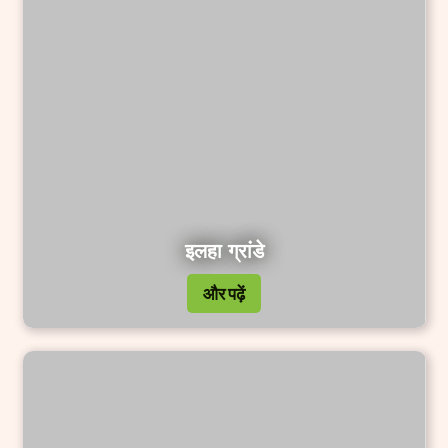
इलहा ग्रांडे
और पढ़ें