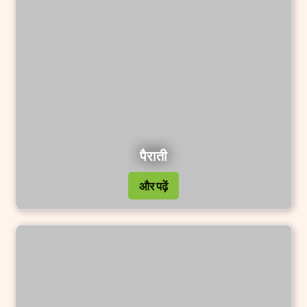
पैराती
और पढ़ें