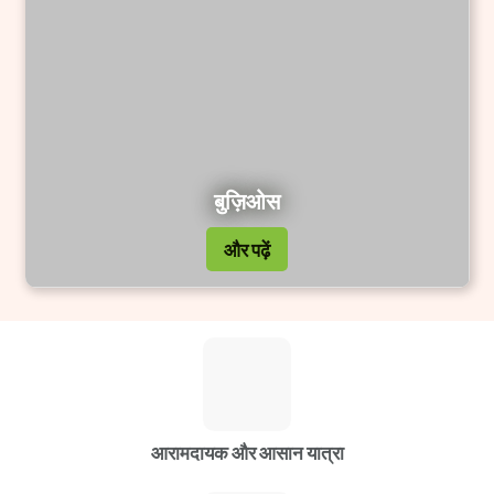
बुज़िओस
और पढ़ें
आरामदायक और आसान यात्रा